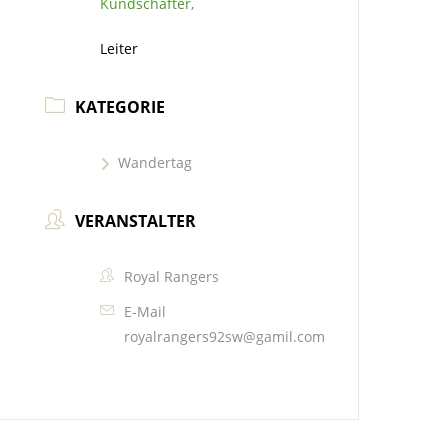
Kundschafter,
Leiter
KATEGORIE
Wandertag
VERANSTALTER
Royal Rangers
E-Mail
royalrangers92sw@gamil.com