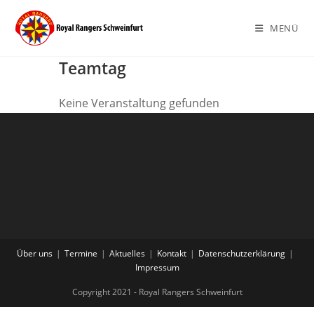
Zum
Inhalt
MENÜ
springen
Teamtag
Keine Veranstaltung gefunden
Über uns
Termine
Aktuelles
Kontakt
Datenschutzerklärung
Impressum
Copyright 2021 - Royal Rangers Schweinfurt