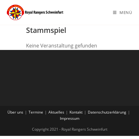
Zum
Inhalt
MENÜ
springen
Stammspiel
Keine Veranstaltung gefunden
Über uns
Termine
Aktuelles
Kontakt
Datenschutzerklärung
Impressum
Copyright 2021 - Royal Rangers Schweinfurt