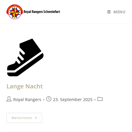
Zum
Inhalt
MENÜ
springen
Lange Nacht
Beitrags-
Beitrag
Beitrags-
Royal Rangers
23. September 2025
Autor:
veröffentlicht:
Kategorie:
Lange
Weiterlesen
Nacht